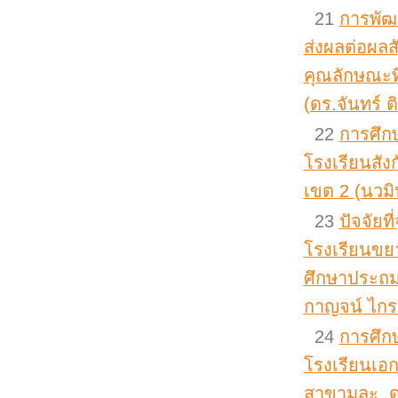
21
การพัฒน
ส่งผลต่อผล
คุณลักษณะที
(ดร.จันทร์ ต
22
การศึก
โรงเรียนสั
เขต 2 (นวมิน
23
ปัจจัยท
โรงเรียนขย
ศึกษาประถมศ
กาญจน์ ไกรบ
24
การศึก
โรงเรียนเอ
สาขามุละ, 