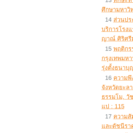
13
ทักษะทา
ศึกษามหาวิท
14
ส่วนปร
บริการโรงแ
ญาณ์ ศิริศรี
15
พฤติกร
กรุงเทพมหาน
รุ่งตั้งธนาบุ
16
ความพึ
จังหวัดยะลา
ธรรมโม, วัช
แป : 115
17
ความสั
และดัชนีราคา