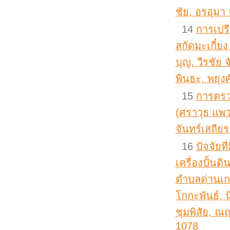
ชัย, อรอุมา 
14
การเปร
สกัดมะเกี๋ย
บุญ, วีรชัย 
พินธะ, พยุงศ
15
การตรวจ
(ศราวุธ แพว
จันทร์เสถียร
16
ปัจจัยท
เครื่องปั้น
ตำบลด่านเก
โกกะพันธ์, 
ชุมพิสัย, ณ
1078