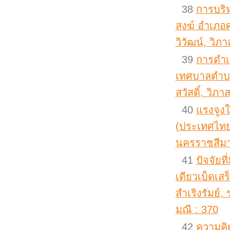
38
การบร
สงฆ์ อำเภอศ
วิวัฒน์, วิภา
39
การดำเน
เทศบาลตำบล
สวัสดิ์, วิภา
40
แรงจูง
(ประเทศไทย)
นครราชสีมา 
41
ปัจจัยท
เดียวเบ็ดเ
สำเริงรัมย์
มณี : 370
42
ความคิ