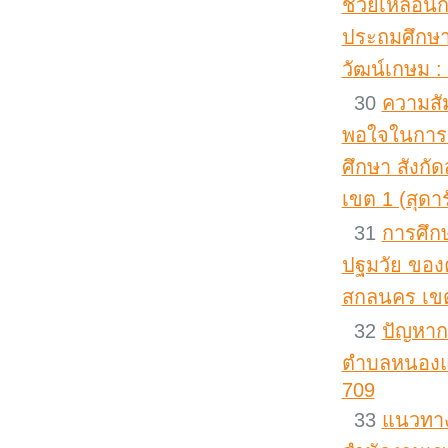
ช่วยเหลือนั
ประถมศึกษาบ
วัฒน์เกษม :
30
ความสั
พอใจในการป
ศึกษา สังก
เขต 1 (สุดา
31
การศึก
ปฐมวัย ของค
สกลนคร เขต 
32
ปัญหากา
ตำบลหนองแวง
709
33
แนวทาง