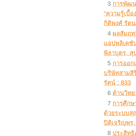
3
การพัฒนา
“ความรู้เบื
กิติพงศ์ รัต
4
ผลสัมฤทธ
แอปพลิเคชั
พิลาบุตร, สุ
5
การออกแ
บริษัทสามสิร
รัตน์ : 833
6
ด้านวิท
7
การศึกษ
ด้วยระบบสุญ
ปิติเจริญพร
8
ประสิทธ