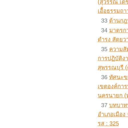
(สุวรรณ เดช
เอื้อธรรมถา
33
ด้านกฎ
34
มาตรกา
ดำรง สัตยวา
35
ความสั
การปฏิบัติง
สุพรรณบุรี (
36
ทัศนะข
เขตองค์การ
นครนายก (พร
37
บทบาทพ
อำเภอเมือง 
รส : 325