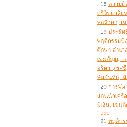
18
ความต้
ตรีวิทยาลัย
พลรักษา, เ
19
ประสิท
พฤติกรรมป้
ศึกษา อำเภอ
เขมกัญญา กล
อริษา สุขศร
พันจันทึก, น
20
การพัฒ
แกนนำเครือ
มีเงิน, เขมก
: 999
21
พฤติกร