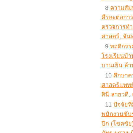
8
ความสัม
ศีรษะต่อกา
ตรวจการทำง
ศาสตร์, จันท
9
พฤติกรร
โรงเรียนบ้
บานเย็น ล้าน
10
ศึกษาค
ศาสตร์แพทย์
สินี สายวดี,
11
ปัจจัยท
พนักงานขับร
ปีก (โชคชัย