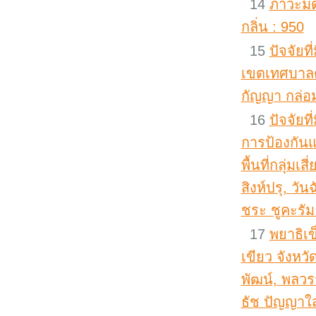
14
ภาวะมด
กลิ่น : 950
15
ปัจจัยท
เขตเทศบาลต
กัญญา กล่อ
16
ปัจจัย
การป้องกัน
พื้นที่กลุ่ม
สิงห์ปรุ, ว
ชระ ชูคะรัม
17
พยาธิเ
เขียว จังหว
พัฒน์, พลวร
ธัช ปัญญาใส