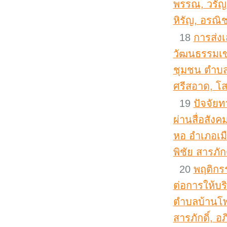
พรรณ, วรัญญ
หิรัญ, อรณิ
18
การส่ง
วัฒนธรรมเข
ชุมชน ตำบล
ศรีสอาด, โส
19
ปัจจัยท
ผ่านสื่อสั
หอ อำเภอเมื
พิชัย สารภักด
20
พฤติกร
ต่อการให้บร
ตำบลบ้านโพธ
สารภักดิ์, อภ