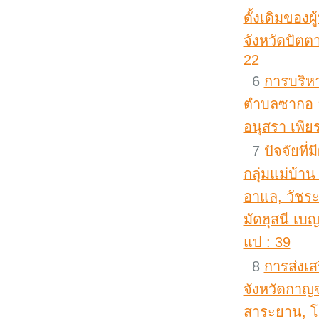
ดั้งเดิมของ
จังหวัดปัตตา
22
6
การบริหา
ตำบลซากอ อำ
อนุสรา เพียร
7
ปัจจัยที
กลุ่มแม่บ้า
อาแล, วัชระ 
มัดฮุสนี เ
แป : 39
8
การส่งเส
จังหวัดกาญจน
สาระยาน, โ