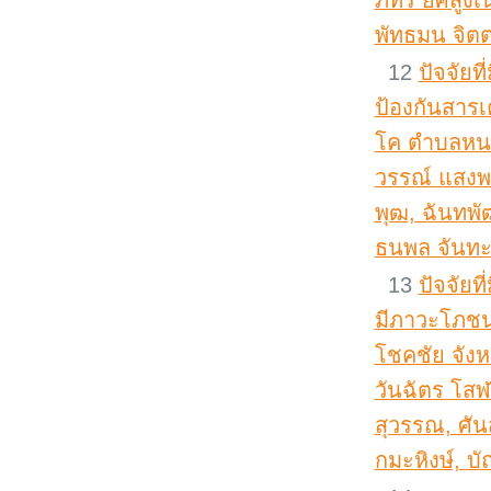
ภัทร ยศสูงเ
พัทธมน จิตต
12
ปัจจัยท
ป้องกันสารเ
โค ตำบลหนอ
วรรณ์ แสงพร
พุฒ, ฉันทพัฒ
ธนพล จันทะ
13
ปัจจัยท
มีภาวะโภชน
โชคชัย จังห
วันฉัตร โสฬ
สุวรรณ, ศันส
กมะหิงษ์, บั