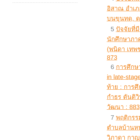
อิสาณ อำเภอเ
บนขุนทด, ดร
5
ปัจจัยที
นักศึกษาภา
(พนิดา เทพช
873
6
การศึกษา
in late-sta
ท้าย : การศ
กำธร ตันติวิ
วัฒนา : 883
7
พฤติกรร
ตำบลบ้านหนอ
วิภาดา กาญจน