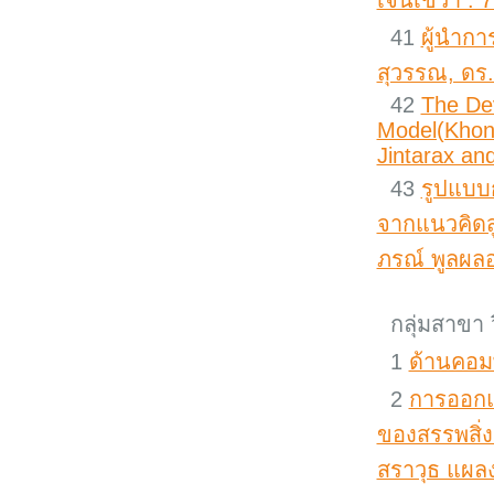
เจนเขว้า : 
41
ผู้นำก
สุวรรณ, ดร.
42
The De
Model(Khon
Jintarax a
43
รูปแบบ
จากแนวคิดสู่
ภรณ์ พูลผลอ
กลุ่มสาขา 
1
ด้านคอม
2
การออกแ
ของสรรพสิ่ง
สราวุธ แผลงศ