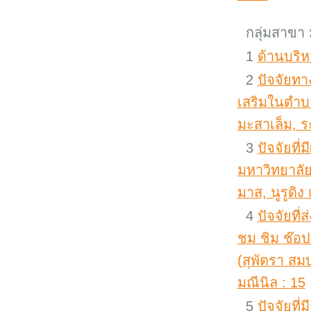
กลุ่มสาขา ม
1
ด้านบริหา
2
ปัจจัยทา
เสริมในตำบล
มะสาเล็ม, ร
3
ปัจจัยที
มหาวิทยาลัย
มาส, นูรูดิง
4
ปัจจัยที
ชม ชิม ช๊อ
(สุพัตรา สมบ
มณีนิล : 15
5
ปัจจัยที