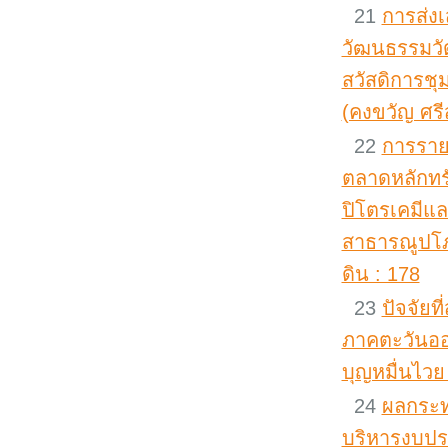
21
การส่ง
วัฒนธรรมวัด
สวัสดิการช
(คงขวัญ ศรี
22
การราย
ตลาดหลักทรั
ปิโตรเคมีแ
สาธารณูปโภค
ดิน : 178
23
ปัจจัย
ภาคตะวันออก
บุญหมื่นไวย
24
ผลกระท
บริหารงบปร