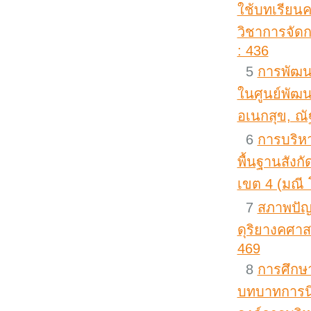
ใช้บทเรียนค
วิชาการจัดก
: 436
5
การพัฒนา
ในศูนย์พัฒน
อเนกสุข, ณั
6
การบริหา
พื้นฐานสังก
เขต 4 (มณี 
7
สภาพปัญ
ดุริยางคศาสต
469
8
การศึกษ
บทบาทการนิ