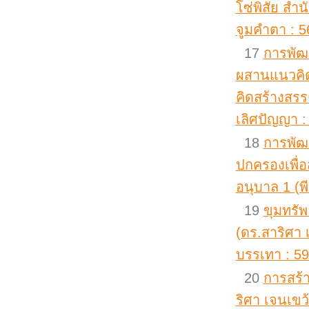
โซ่พิสัย สำ
จูมคำตา : 5
17
การพัฒ
ผสานแนวคิดก
คิดสร้างสรร
เลิศปัญญา :
18
การพัฒ
ปกครองเพื่อ
อนุบาล 1 (
19
ขุมทรั
(ดร.สาริศา 
บรรเทา : 5
20
การสร้า
ริศา เจนเขว