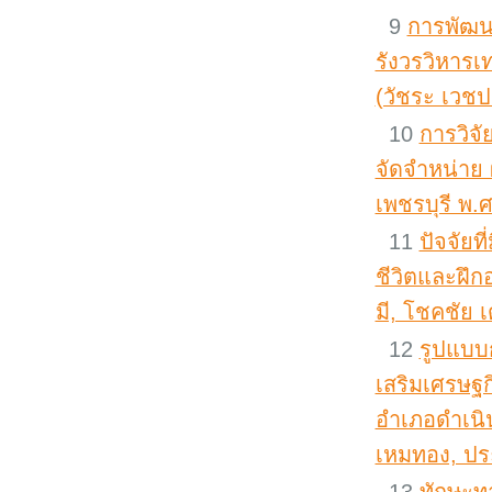
9
การพัฒนา
รังวรวิหาร
(วัชระ เวชปร
10
การวิจั
จัดจำหน่าย
เพชรบุรี พ.ศ.
11
ปัจจัยท
ชีวิตและฝึกอ
มี, โชคชัย 
12
รูปแบบก
เสริมเศรษฐก
อำเภอดำเนิน
เหมทอง, ประ